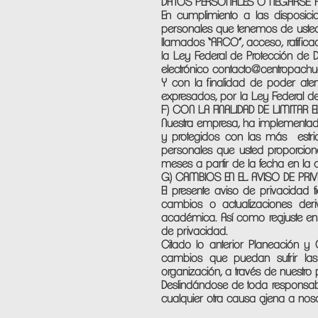
DATOS PERSONALES O NEGARSE A 
En cumplimiento a las disposici
personales que tenemos de usted, 
llamados “ARCO”, acceso, ratifica
la Ley Federal de Protección de D
electrónico
contacto@centropach
Y con la finalidad de poder aten
expresados, por la Ley Federal de
F) CON LA FINALIDAD DE LIMITAR
Nuestra empresa, ha implementad
y protegidos con las más estr
personales que usted proporcio
meses a partir de la fecha en la qu
G) CAMBIOS EN EL AVISO DE PRIV
El presente aviso de privacidad 
cambios o actualizaciones deriv
académica. Así como reajuste en 
de privacidad.
Citado lo anterior Planeación y
cambios que puedan sufrir las
organización, a través de nuestro p
Deslindándose de toda responsabi
cualquier otra causa ajena a noso