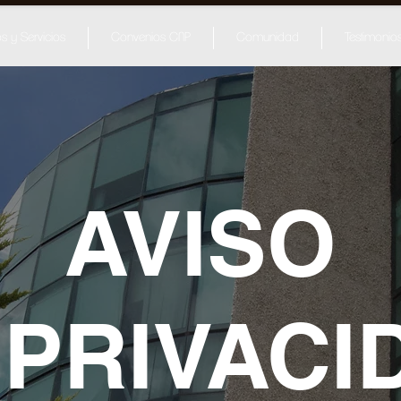
s y Servicios
Convenios CNP
Comunidad
Testimonio
AVISO
PRIVACI