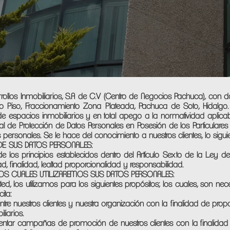
ollos Inmobiliarios, S.A de C.V (Centro de Negocios Pachuca), con 
o Piso, Fraccionamiento Zona Plateada, Pachuca de Soto, Hidalgo. E
 de espacios inmobiliarios y en total apego a la normatividad aplica
al de Protección de Datos Personales en Posesión de los Particulare
personales. Se le hace del conocimiento a nuestros clientes, lo siguie
 DE SUS DATOS PERSONALES:
 los principios establecidos dentro del Artículo Sexto de la Ley de l
ad, finalidad, lealtad proporcionalidad y responsabilidad.
 LOS CUALES UTILIZAREMOS SUS DATOS PERSONALES:
 los utilizamos para los siguientes propósitos; los cuales, son nec
cita:
entre nuestros clientes y nuestra organización con la finalidad de prop
liarios.
mentar campañas de promoción de nuestros clientes con la finalida