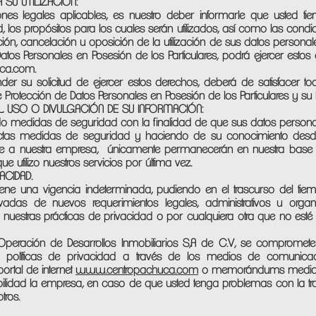
SU UTILIZACION:
ones legales aplicables, es nuestro deber informarle que usted t
los propósitos para los cuales serán utilizados, así como las condi
ción, cancelación u oposición de la utilización de sus datos persona
atos Personales en Posesión de los Particulares, podrá ejercer estos
uca.com
.
der su solicitud de ejercer estos derechos, deberá de satisfacer t
 Protección de Datos Personales en Posesión de los Particulares y s
 EL USO O DIVULGACIÓN DE SU INFORMACIÓN:
o medidas de seguridad con la finalidad de que sus datos personal
ictas medidas de seguridad y haciendo de su conocimiento de
ne a nuestra empresa, únicamente permanecerán en nuestra base
e utilizo nuestros servicios por última vez.
ACIDAD.
tiene una vigencia indeterminada, pudiendo en el trascurso del tiem
adas de nuevos requerimientos legales, administrativos u organiz
nuestras prácticas de privacidad o por cualquiera otra que no est
 Operación de Desarrollos Inmobiliarios S,A de C.V, se comprome
 políticas de privacidad a través de los medios de comunica
ortal de internet
www.centropachuca.com
o memorándums mediante
lidad la empresa, en caso de que usted tenga problemas con la tran
tros.