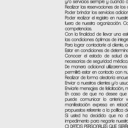
y/o servicios siempre y cuando así 
Realizar las reservaciones de los 
Poder brindar los servicios adicio
Poder realizar el registro en nuest
fuera de nuestra organización. Co
competencias.
Con la finalidad de llevar una esta
las condiciones óptimas de integr
Para lograr contactarle al cliente,
Estar en condiciones de determinar
Conocer el estado de salud de n
necesarias de seguridad médica.
De manera adicional utilizaremos
permitirá estar en contacto con nu
Realizar de forma aleatoria encue
Enviar a nuestros clientes y/o usu
Enviarle mensajes de felicitación,
En caso de que no desee que s
puede comunicar lo anterior v
manifestación expresa en relac
propuestos referente a la política
Si usted ha decidido que no de
impedimento para negarle nuestro
C) DATOS PERSONALES QUE SERÁN