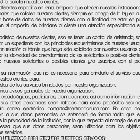
lo soliciten nuestros clientes.
diferentes espacios en renta temporal que ofrecen nuestras instalacion
nales que soliciten nuestros clientes, siempre en apego de la ley en l
ra base de datos de nuestros clientes, con la finalidad de estar en pos
n el propósito de brindarle al cliente una atención especializada e
dística de nuestros clientes, esto es tener un control de asistencia, s
ar un expediente con los principales requerimientos de nuestros usua
 con relación al trámite que haya sido solicitado por nuestros usuarios
 la idoneidad del arrendamiento de los solicitantes o posibles client
uestros solicitantes o posibles clientes y/o usuarios, con el pr
 su información que no es necesaria para brindarle el servicio qu
estros clientes, para:
stas de los servicios brindados por nuestra organización.
arios avisos generales de nuestra organización.
 mercadológicos, publicitarios, promocionales, así como información r
us datos personales sean tratados para estos propósitos secun
ía correo electrónico
contacto@centropachuca.com
. En caso de
ión a sus datos personales se entenderá de forma tácita que e
 de la privacidad de la institución, por lo que respecta al manejo de 
sea que sus datos personales, sean utilizados para los objeti
s servicios.
 UTILIZADOS PARA EJECUTAR NUESTROS SERVICIOS: